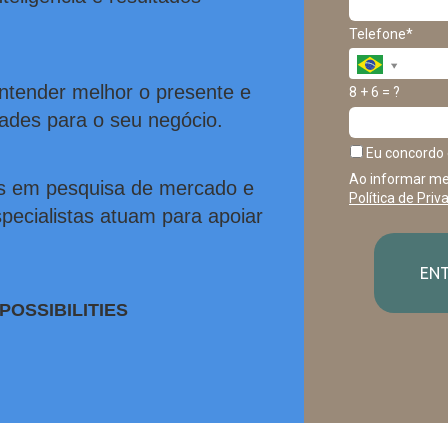
Telefone*
tender melhor o presente e
8 + 6 = ?
dades para o seu negócio.
Eu concordo 
Ao informar me
s em pesquisa de mercado e
Política de Priv
pecialistas atuam para apoiar
EN
POSSIBILITIES