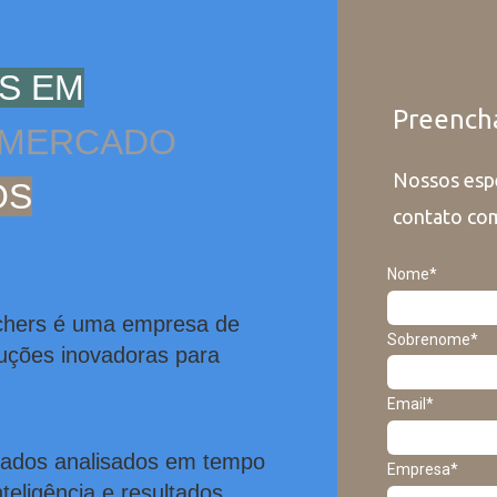
AS EM
Preencha
 MERCADO
Nossos espe
OS
contato co
Nome*
chers é uma empresa de
Sobrenome*
luções inovadoras para
Email*
tados analisados em tempo
Empresa*
teligência e resultados